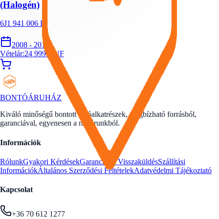
(Halogén)
6J1 941 006 D
2008 - 2012
Vételár:
24 999
HUF
BONTÓ
ÁRUHÁZ
Kiváló minőségű bontott autóalkatrészek, megbízható forrásból,
garanciával, egyenesen a raktárunkból.
Információk
Rólunk
Gyakori Kérdések
Garancia és Visszaküldés
Szállítási
Információk
Általános Szerződési Feltételek
Adatvédelmi Tájékoztató
Kapcsolat
+36 70 612 1277