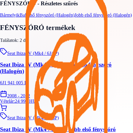
FÉNYSZÓRÓ
- Részletes szűrés
Bármelyik
Bal első fényszóró (Halogén)
Jobb első fényszóró (Halogén)
FÉNYSZÓRÓ
termékek
Találatok:
2
db
Seat Ibiza IV (Mk4 / 6J/6P)
Seat Ibiza IV (Mk4 / 6J/6P) Bal első fényszóró
(Halogén)
6J1 941 005 D
2008 - 2012
Vételár:
24 999
HUF
Seat Ibiza IV (Mk4 / 6J/6P)
Seat Ibiza IV (Mk4 / 6J/6P) Jobb első fényszóró