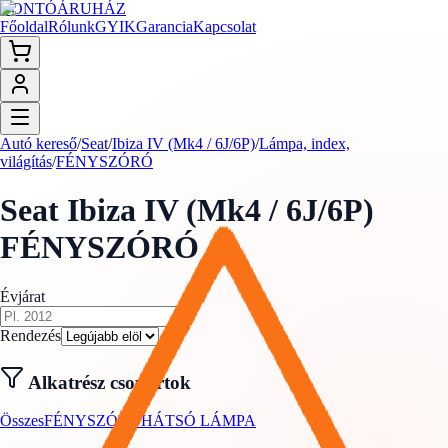
BONTÓ
ÁRUHÁZ
Főoldal
Rólunk
GYIK
Garancia
Kapcsolat
Autó kereső
/
Seat
/
Ibiza IV (Mk4 / 6J/6P)
/
Lámpa, index,
világítás
/
FÉNYSZÓRÓ
Seat
Ibiza IV (Mk4 / 6J/6P)
FÉNYSZÓRÓ
Évjárat
Rendezés
Alkatrész csoportok
Összes
FÉNYSZÓRÓ
HÁTSÓ LÁMPA