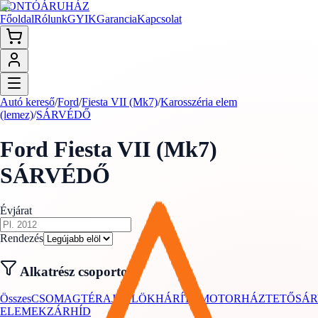
BONTÓ
ÁRUHÁZ
Főoldal
Rólunk
GYIK
Garancia
Kapcsolat
Autó kereső
/
Ford
/
Fiesta VII (Mk7)
/
Karosszéria elem
(lemez)
/
SÁRVÉDŐ
Ford
Fiesta VII (Mk7)
SÁRVÉDŐ
Évjárat
Rendezés
Alkatrész csoportok
Összes
CSOMAGTÉRAJTÓ
LÖKHÁRÍTÓ
MOTORHÁZTETŐ
SÁ
ELEMEK
ZÁRHÍD