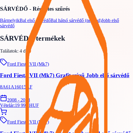
SÁRVÉDŐ
- Részletes szűrés
Bármelyik
Bal első sárvédő
Bal hátsó sárvédő (negyed)
Jobb első
sárvédő
SÁRVÉDŐ
termékek
Találatok:
4
db
Ford Fiesta VII (Mk7)
Ford Fiesta VII (Mk7) Grafit színű Jobb első sárvédő
8A61A16015AF
2008 - 2018
Vételár:
19 999
HUF
Ford Fiesta VII (Mk7)