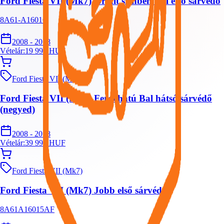
Ford Fiesta VII (Mk7) Grafit színben Bal első sárvédő
8A61-A16016
2008 - 2018
Vételár:
19 999
HUF
Ford Fiesta VII (Mk7)
Ford Fiesta VII (Mk7) Ferdehátú Bal hátsó sárvédő
(negyed)
2008 - 2018
Vételár:
39 999
HUF
Ford Fiesta VII (Mk7)
Ford Fiesta VII (Mk7) Jobb első sárvédő
8A61A16015AF