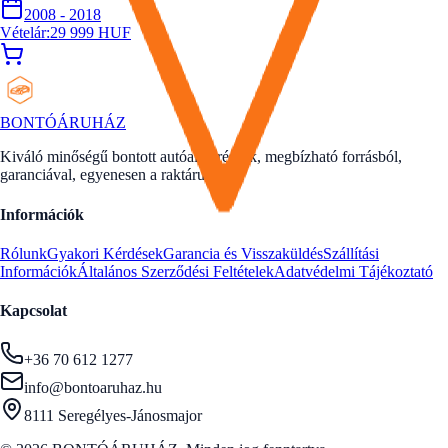
2008 - 2018
Vételár:
29 999
HUF
BONTÓ
ÁRUHÁZ
Kiváló minőségű bontott autóalkatrészek, megbízható forrásból,
garanciával, egyenesen a raktárunkból.
Információk
Rólunk
Gyakori Kérdések
Garancia és Visszaküldés
Szállítási
Információk
Általános Szerződési Feltételek
Adatvédelmi Tájékoztató
Kapcsolat
+36 70 612 1277
info@bontoaruhaz.hu
8111 Seregélyes-Jánosmajor