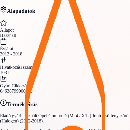
Alapadatok
Állapot
Használt
Évjárat
2012 - 2018
Hivatkozási szám
1031
Gyári Cikkszám
04638799900010
Termékleírás
Eladó gyári használt Opel Combo D (Mk4 / X12) Jobb első fényszóró
(Halogén) (2012-2018).