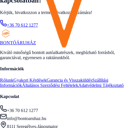
kapcsolatban?
Kérjük, hivatkozzon a termék hivatkozási számára!
+36 70 612 1277
BONTÓ
ÁRUHÁZ
Kiváló minőségű bontott autóalkatrészek, megbízható forrásból,
garanciával, egyenesen a raktárunkból.
Információk
Rólunk
Gyakori Kérdések
Garancia és Visszaküldés
Szállítási
Információk
Általános Szerződési Feltételek
Adatvédelmi Tájékoztató
Kapcsolat
+36 70 612 1277
info@bontoaruhaz.hu
8111 Seregélyes-Jánosmajor