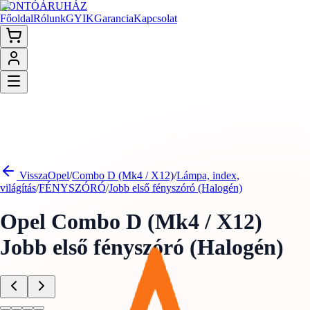
BONTÓ
ÁRUHÁZ
Főoldal
Rólunk
GYIK
Garancia
Kapcsolat
Vissza
Opel
/
Combo D (Mk4 / X12)
/
Lámpa, index,
világítás
/
FÉNYSZÓRÓ
/
Jobb első fényszóró (Halogén)
Opel Combo D (Mk4 / X12)
Jobb első fényszóró (Halogén)