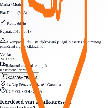
Márka / Modell
Fiat
Doblo (Mk3)
Kompatibilis
Évjárat:
2012 - 2018
A kompatibilitási lista tájékoztató jellegű. Vásárlás előtt mindig
ellenőrizd a gyári cikkszámot!
Vételár
24 999
Ft
Raktárról azonnal szállítjuk
Készleten:
1
darab
KOSÁRBA TESZEM
14 Nap Pénzvisszafizetési Garancia
ÜGYFÉLSZOLGÁLAT
Kérdésed van az alkatrésszel