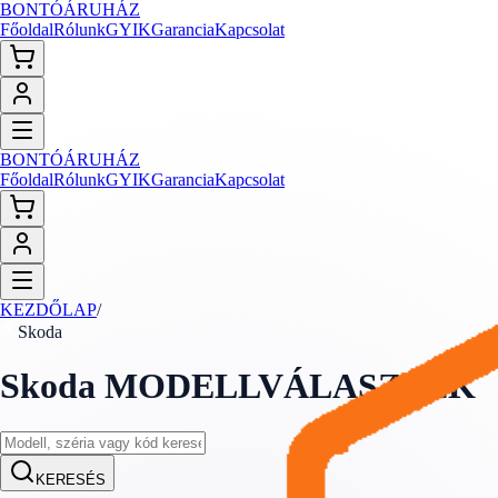
BONTÓ
ÁRUHÁZ
Főoldal
Rólunk
GYIK
Garancia
Kapcsolat
BONTÓ
ÁRUHÁZ
Főoldal
Rólunk
GYIK
Garancia
Kapcsolat
KEZDŐLAP
/
Skoda
Skoda
MODELLVÁLASZTÉK
KERESÉS